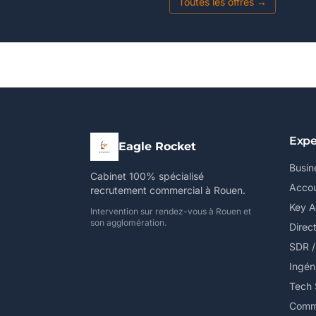
Toutes les offres →
Expe
Eagle Rocket
Busin
Cabinet 100% spécialisé
Accou
recrutement commercial à Rouen.
Key 
Intervention sur rendez-vous à Rouen et
son agglomération.
Direc
SDR 
Ingén
Tech 
Comme