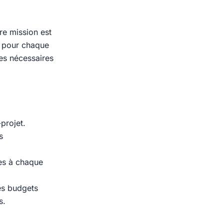
re mission est
le pour chaque
res nécessaires
projet.
s
res à chaque
es budgets
s.