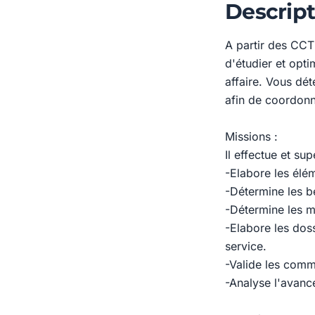
Descript
A partir des CCT
d'étudier et opti
affaire. Vous dét
afin de coordonné
Missions :
Il effectue et su
-Elabore les élém
-Détermine les be
-Détermine les m
-Elabore les doss
service.
-Valide les comm
-Analyse l'avanc