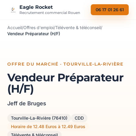
Aller au contenu
Eagle Rocket
06 17 01 26 61
Recrutement commercial Rouen
Accueil
/
Offres d'emploi
/
Télévente & téléconseil
/
Vendeur Préparateur (H/F)
OFFRE DU MARCHÉ · TOURVILLE-LA-RIVIÈRE
Vendeur Préparateur
(H/F)
Jeff de Bruges
Tourville-La-Rivière (76410)
CDD
Horaire de 12.48 Euros à 12.49 Euros
Télévente & téléconseil