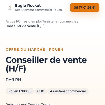
Aller au contenu
Eagle Rocket
06 17 01 26 61
Recrutement commercial Rouen
Accueil
/
Offres d'emploi
/
Assistanat commercial
/
Conseiller de vente (H/F)
OFFRE DU MARCHÉ · ROUEN
Conseiller de vente
(H/F)
Défi RH
Rouen (76000)
CDD
Assistanat commercial
Postuler sur France Travail →